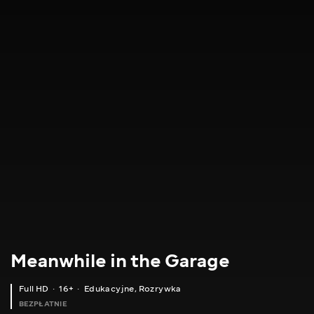
Meanwhile in the Garage
Full HD
16+
Edukacyjne
,
Rozrywka
BEZPŁATNIE