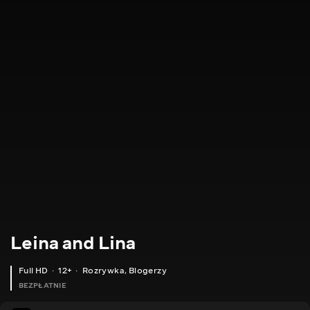
Leina and Lina
Full HD
12+
Rozrywka
,
Blogerzy
BEZPŁATNIE