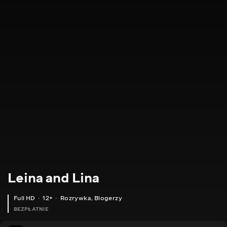
Leina and Lina
Full HD
12+
Rozrywka
,
Blogerzy
BEZPŁATNIE