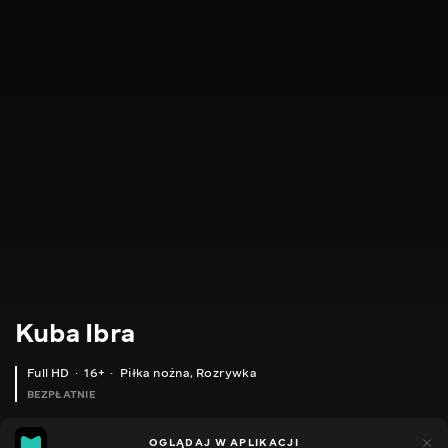
Kuba Ibra
Full HD
16+
Piłka nożna
,
Rozrywka
BEZPŁATNIE
38
9
OGLĄDAJ W APLIKACJI