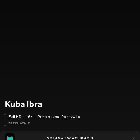
Kuba Ibra
Full HD
16+
Piłka nożna
,
Rozrywka
BEZPŁATNIE
38
9
OGLĄDAJ W APLIKACJI