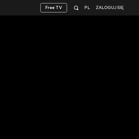
Free TV
PL
ZALOGUJ SIĘ