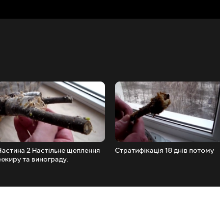
Частина 2 Настільне щеплення
Стратифікація 18 днів потому
інжиру та винограду.