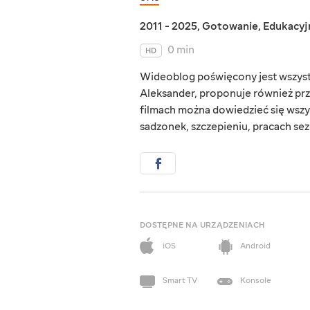
2011 - 2025
,
Gotowanie
,
Edukacyj
0 min
HD
Wideoblog poświęcony jest wszystk
Aleksander, proponuje również prz
filmach można dowiedzieć się wszy
sadzonek, szczepieniu, pracach se
DOSTĘPNE NA URZĄDZENIACH
iOS
Android
Smart TV
Konsole