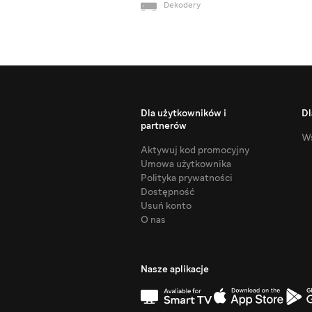
Dekodery
Dla użytkowników i
Dl
partnerów
Ws
Aktywuj kod promocyjny
Umowa użytkownika
Polityka prywatności
Dostępność
Usuń konto
O nas
Nasze aplikacje