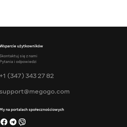
Wsparcie użytkowników
Skontaktuj się z nami
Pytania i odpowiedzi
+1 (347) 343 27 82
support@megogo.com
My na portalach społecznościowych