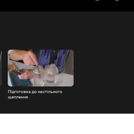
Підготовка до настільного
Частина 1 Настільне щепл
щеплення
інжиру, винограду