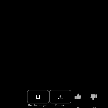
Do ulubionych
Pobierz
16
10