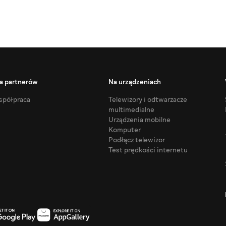
a partnerów
Na urządzeniach
półpraca
Telewizory i odtwarzacze
multimedialne
Urządzenia mobilne
Komputer
Podłącz telewizor
Test prędkości internetu