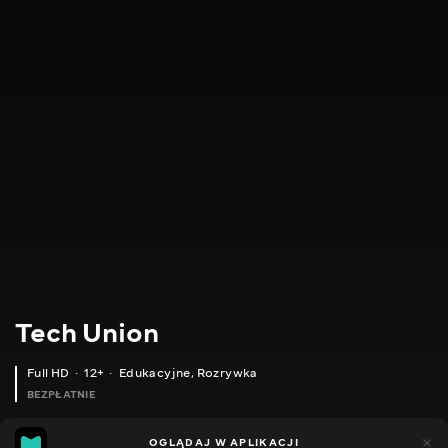
Tech Union
Full HD
12+
Edukacyjne
,
Rozrywka
BEZPŁATNIE
4
5
OGLĄDAJ W APLIKACJI