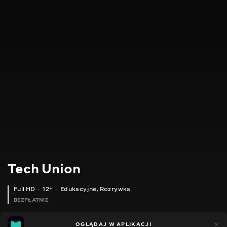
Tech Union
Full HD
12+
Edukacyjne
,
Rozrywka
BEZPŁATNIE
4
5
OGLĄDAJ W APLIKACJI