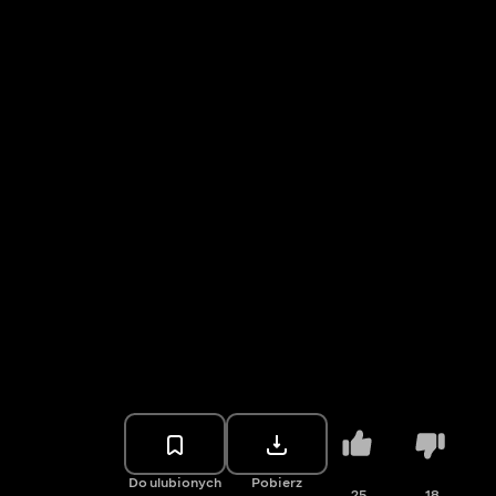
Do ulubionych
Pobierz
25
18