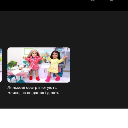
Лялькові сестри готують
Лялькові друзі купують но
млинці на сніданок і ділять
вбрання! Історія Гра в лял
обов'язки! Історія Гра в ляльки
для дітей