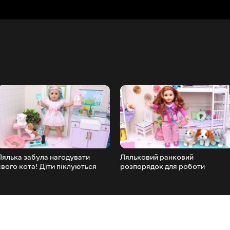
Лялька забула нагодувати
Ляльковий ранковий
свого кота! Діти піклуються
розпорядок для роботи
про домашніх тварин від Гра в
ветеринаром! Історія Гра в
ляльки
ляльки