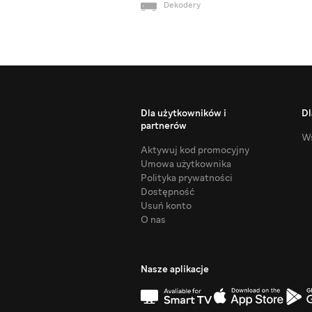
Dekodery
Dla użytkowników i
Dl
partnerów
Ws
Aktywuj kod promocyjny
Umowa użytkownika
Polityka prywatności
Dostępność
Usuń konto
O nas
Nasze aplikacje