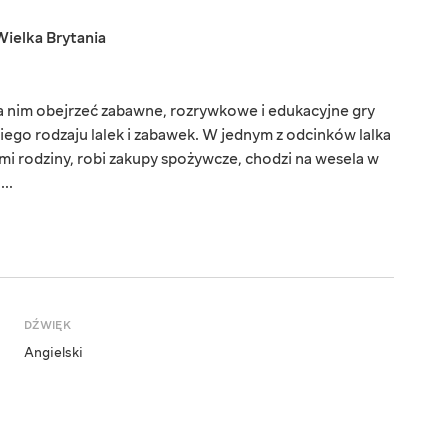
Wielka Brytania
na nim obejrzeć zabawne, rozrywkowe i edukacyjne gry
iego rodzaju lalek i zabawek. W jednym z odcinków lalka
ółmi rodziny, robi zakupy spożywcze, chodzi na wesela w
..
DŹWIĘK
Angielski