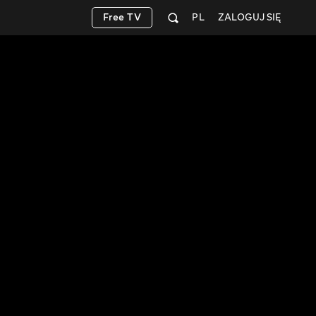
Free TV
PL
ZALOGUJ SIĘ