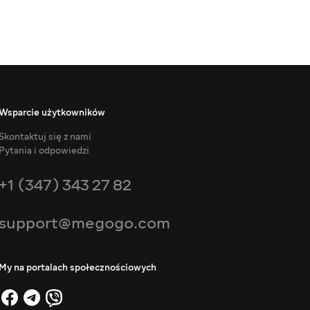
Wsparcie użytkowników
Skontaktuj się z nami
Pytania i odpowiedzi
+1 (347) 343 27 82
support@megogo.com
My na portalach społecznościowych