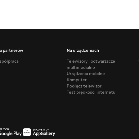
a partnerów
Na urządzeniach
półpraca
Telewizory i odtwarzacze
multimedialne
Urządzenia mobilne
Komputer
Podłącz telewizor
Test prędkości internetu