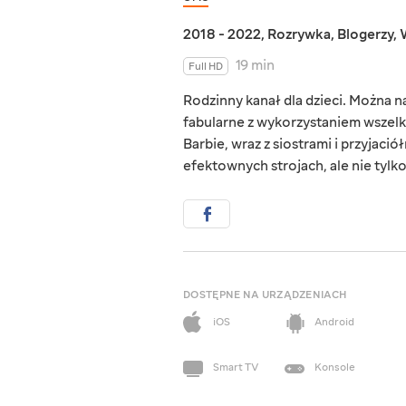
2018 - 2022
,
Rozrywka
,
Blogerzy
,
19 min
Full HD
Rodzinny kanał dla dzieci. Można 
fabularne z wykorzystaniem wszelk
Barbie, wraz z siostrami i przyjaci
efektownych strojach, ale nie tylko.
DOSTĘPNE NA URZĄDZENIACH
iOS
Android
Smart TV
Konsole