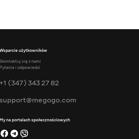
Wsparcie użytkowników
Skontaktuj się z nami
Pytania i odpowiedzi
+1 (347) 343 27 82
support@megogo.com
My na portalach społecznościowych