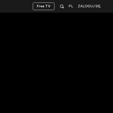
Free TV
PL
ZALOGUJ SIĘ