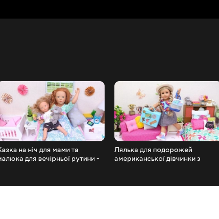
Казка на ніч для мами та
Лялька для подорожей
малюка для вечірньої рутини -
американської дівчинки з
ГРА В ЛЯЛЬКИ
пакувальними сукнями - ГРА В
ЛЯЛЬКИ