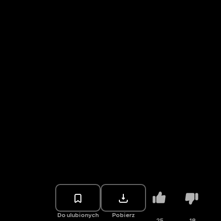
Do ulubionych
Pobierz
25
18