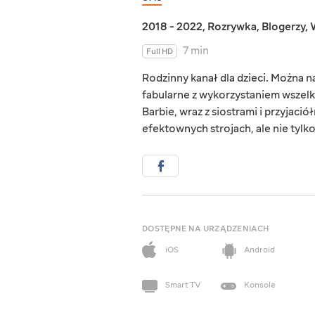
2018 - 2022
,
Rozrywka
,
Blogerzy
,
7 min
Full HD
Rodzinny kanał dla dzieci. Można 
fabularne z wykorzystaniem wszelk
Barbie, wraz z siostrami i przyjaci
efektownych strojach, ale nie tylko.
DOSTĘPNE NA URZĄDZENIACH
iOS
Android
Smart TV
Konsole