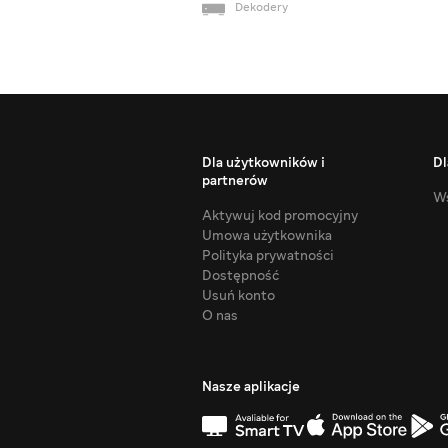
Dekodery
Dla użytkowników i
Dl
partnerów
Ws
Aktywuj kod promocyjny
Umowa użytkownika
Polityka prywatności
Dostępność
Usuń konto
O nas
Nasze aplikacje