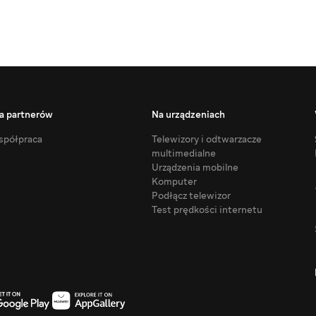
a partnerów
Na urządzeniach
półpraca
Telewizory i odtwarzacze
multimedialne
Urządzenia mobilne
Komputer
Podłącz telewizor
Test prędkości internetu