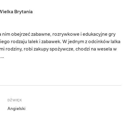
Wielka Brytania
na nim obejrzeć zabawne, rozrywkowe i edukacyjne gry
iego rodzaju lalek i zabawek. W jednym z odcinków lalka
ółmi rodziny, robi zakupy spożywcze, chodzi na wesela w
..
DŹWIĘK
Angielski