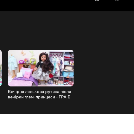
Вечірня лялькова рутина після
Ранкова рутина сім'ї AG do
вечірки глем-принцеси - ГРА В
цуценям - ГРА В ЛЯЛЬКИ
ЛЯЛЬКИ