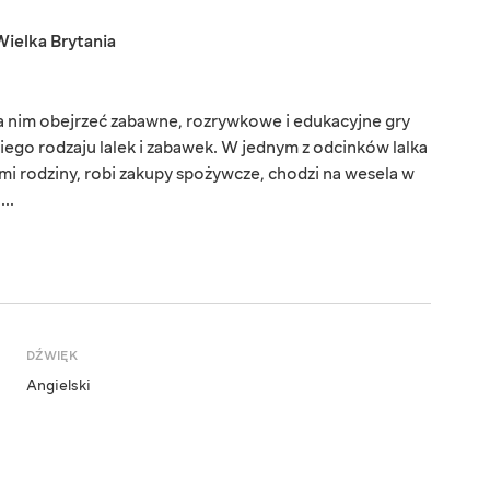
Wielka Brytania
na nim obejrzeć zabawne, rozrywkowe i edukacyjne gry
iego rodzaju lalek i zabawek. W jednym z odcinków lalka
ółmi rodziny, robi zakupy spożywcze, chodzi na wesela w
..
DŹWIĘK
Angielski