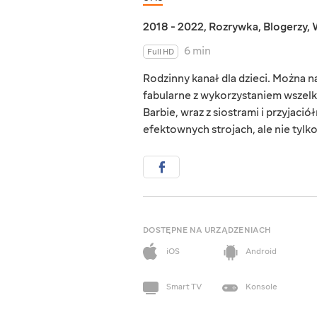
2018 - 2022
,
Rozrywka
,
Blogerzy
,
6 min
Full HD
Rodzinny kanał dla dzieci. Można 
fabularne z wykorzystaniem wszelk
Barbie, wraz z siostrami i przyjaci
efektownych strojach, ale nie tylko.
DOSTĘPNE NA URZĄDZENIACH
iOS
Android
Smart TV
Konsole