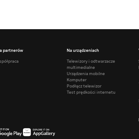
a partnerów
Na urządzeniach
półpraca
Telewizory i odtwarzacze
multimedialne
Urządzenia mobilne
Komputer
Podłącz telewizor
Test prędkości internetu