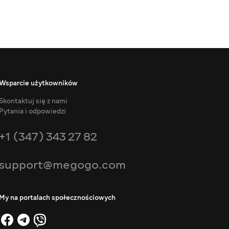
Wsparcie użytkowników
Skontaktuj się z nami
Pytania i odpowiedzi
+1 (347) 343 27 82
support@megogo.com
My na portalach społecznościowych