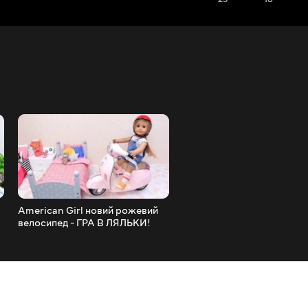
American Girl новий рожевий
Наше покоління організов
велосипед - ГРА В ЛЯЛЬКИ!
їжу в іграшковому
холодильнику після поход
продуктами - ГРА В ЛЯЛЬ