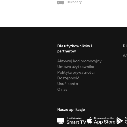
Dekodery
Dla użytkowników i
Dl
partnerów
Ws
Aktywuj kod promocyjny
Umowa użytkownika
Polityka prywatności
Dostępność
Usuń konto
O nas
Nasze aplikacje