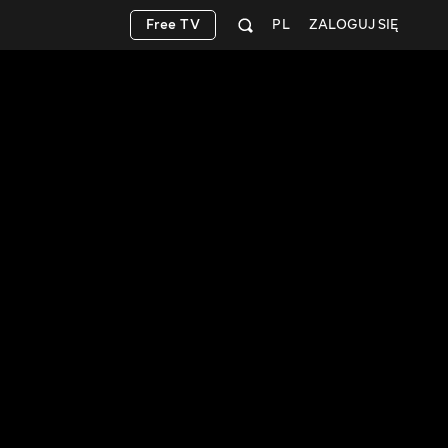
Free TV
PL
ZALOGUJ SIĘ