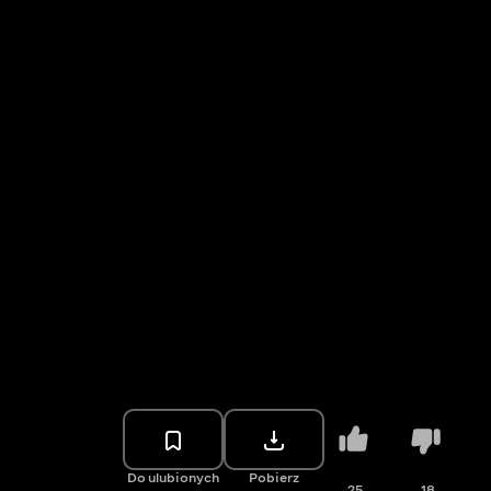
Do ulubionych
Pobierz
25
18