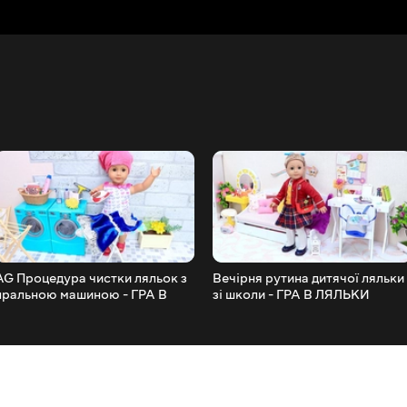
AG Процедура чистки ляльок з
Вечірня рутина дитячої ляльки
пральною машиною - ГРА В
зі школи - ГРА В ЛЯЛЬКИ
ЛЯЛЬКИ!