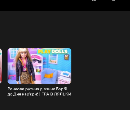
Ранкова рутина дівчини Барбі
Лялька Бонні Перл робить
до Дня кар'єри! | ГРА В ЛЯЛЬКИ
гламурне плаття за допо
швейної машини! | ГРА В
ЛЯЛЬКИ