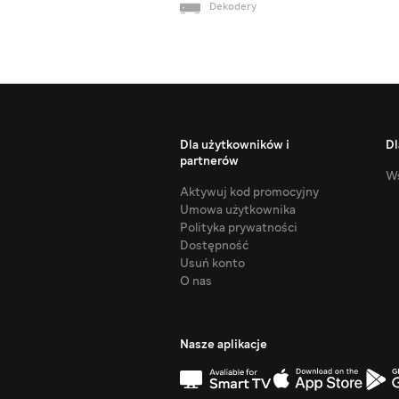
Dekodery
Dla użytkowników i
Dl
partnerów
Ws
Aktywuj kod promocyjny
Umowa użytkownika
Polityka prywatności
Dostępność
Usuń konto
O nas
Nasze aplikacje