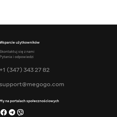
Wsparcie użytkowników
Skontaktuj się z nami
Pytania i odpowiedzi
+1 (347) 343 27 82
support@megogo.com
My na portalach społecznościowych