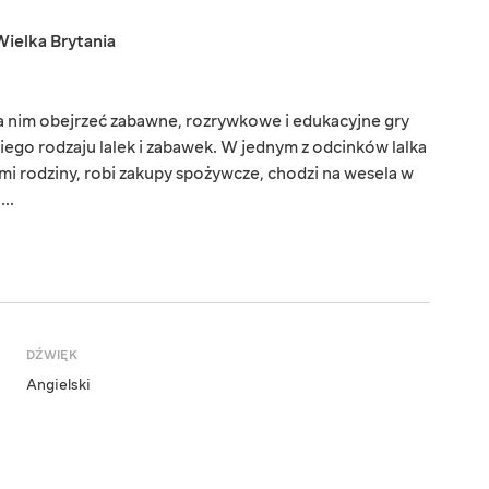
Wielka Brytania
na nim obejrzeć zabawne, rozrywkowe i edukacyjne gry
iego rodzaju lalek i zabawek. W jednym z odcinków lalka
ółmi rodziny, robi zakupy spożywcze, chodzi na wesela w
..
DŹWIĘK
Angielski