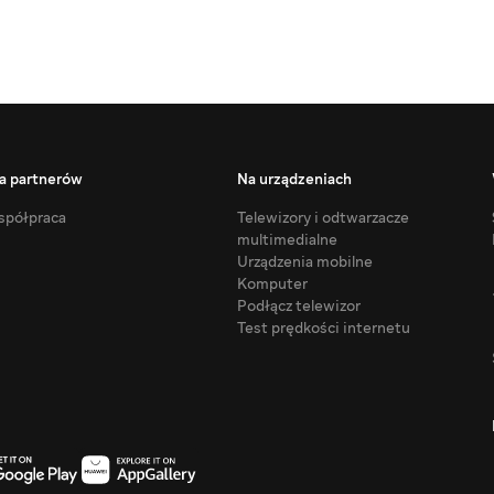
a partnerów
Na urządzeniach
półpraca
Telewizory i odtwarzacze
multimedialne
Urządzenia mobilne
Komputer
Podłącz telewizor
Test prędkości internetu