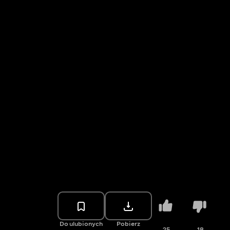
Do ulubionych
Pobierz
25
18