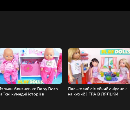
Ляльки-близнючки Baby Born
Ляльковий сімейний сніданок
та їхні кумедні історії в
на кухні! | ГРА В ЛЯЛЬКИ
ляльковому будинку! ГРА В
ЛЯЛЬКИ