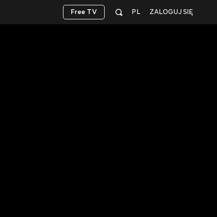
Free TV
PL
ZALOGUJ SIĘ