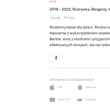
2018 - 2022
,
Rozrywka
,
Blogerzy
,
10 min
Full HD
Rodzinny kanał dla dzieci. Można 
fabularne z wykorzystaniem wszelk
Barbie, wraz z siostrami i przyjaci
efektownych strojach, ale nie tylko.
DOSTĘPNE NA URZĄDZENIACH
iOS
Android
Smart TV
Konsole