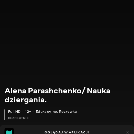
Alena Parashchenko/ Nauka
dziergania.
Full HD
12+
Edukacyjne
,
Rozrywka
BEZPŁATNIE
21
14
OGLĄDAJ W APLIKACJI