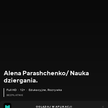
Alena Parashchenko/ Nauka
dziergania.
Full HD
12+
Edukacyjne
,
Rozrywka
BEZPŁATNIE
21
14
OGLĄDAJ W APLIKACJI