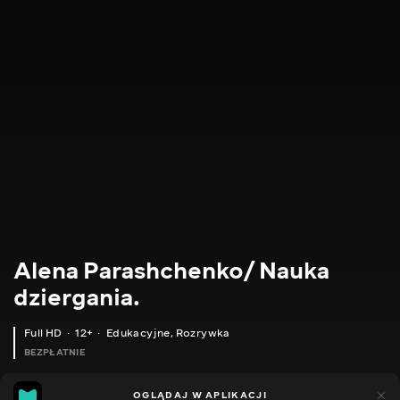
Alena Parashchenko/ Nauka
dziergania.
Full HD
12+
Edukacyjne
,
Rozrywka
BEZPŁATNIE
21
14
OGLĄDAJ W APLIKACJI