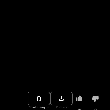
Do ulubionych
Pobierz
21
14