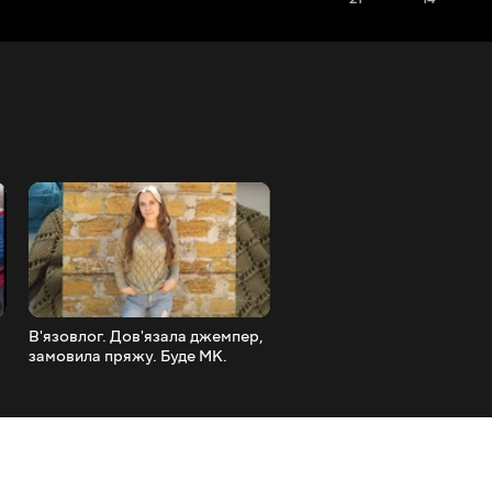
,
В'язовлог. Дов'язала джемпер,
Tag. В'язання на ножах
замовила пряжу. Буде МК.