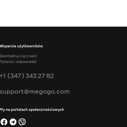
Wsparcie użytkowników
Skontaktuj się z nami
Pytania i odpowiedzi
+1 (347) 343 27 82
support@megogo.com
My na portalach społecznościowych