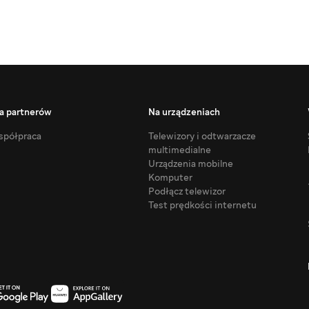
a partnerów
Na urządzeniach
półpraca
Telewizory i odtwarzacze
multimedialne
Urządzenia mobilne
Komputer
Podłącz telewizor
Test prędkości internetu