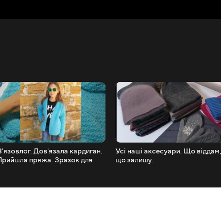
В'язовлог. Дов'язала кардиган.
Усі наші аксесуари. Що віддам
Прийшла пряжа. Зразок для
що залишу.
шапки. Просування процесами.