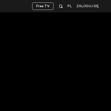
Free TV
PL
ZALOGUJ SIĘ