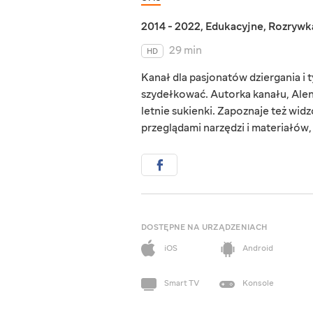
2014 - 2022
,
Edukacyjne
,
Rozrywk
29 min
HD
Kanał dla pasjonatów dziergania i t
szydełkować. Autorka kanału, Alena 
letnie sukienki. Zapoznaje też wid
przeglądami narzędzi i materiałów,
DOSTĘPNE NA URZĄDZENIACH
iOS
Android
Smart TV
Konsole