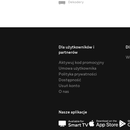
Dekodery
Dla użytkowników i
Dl
partnerów
Ws
Aktywuj kod promocyjny
Umowa użytkownika
Polityka prywatności
Dostępność
Usuń konto
O nas
Nasze aplikacje