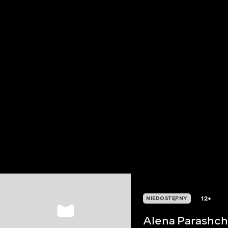
12+
NIEDOSTĘPNY
Alena Parashch