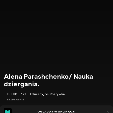
Alena Parashchenko/ Nauka
dziergania.
Full HD
12+
Edukacyjne
,
Rozrywka
BEZPŁATNIE
21
14
OGLĄDAJ W APLIKACJI