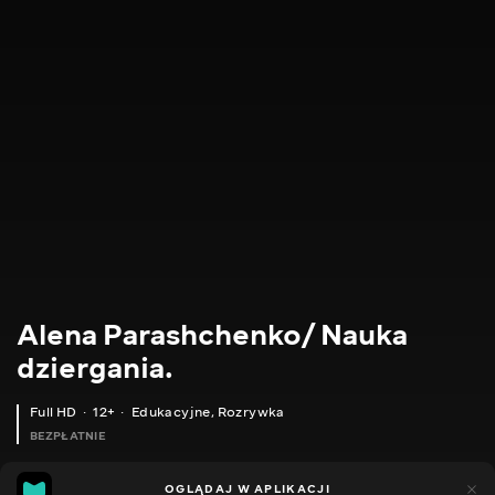
Alena Parashchenko/ Nauka
dziergania.
Full HD
12+
Edukacyjne
,
Rozrywka
BEZPŁATNIE
21
14
OGLĄDAJ W APLIKACJI