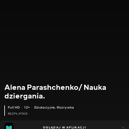
Alena Parashchenko/ Nauka
dziergania.
Full HD
12+
Edukacyjne
,
Rozrywka
BEZPŁATNIE
21
14
OGLĄDAJ W APLIKACJI