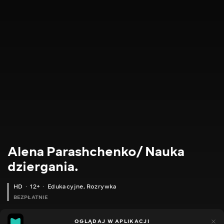
Alena Parashchenko/ Nauka
dziergania.
HD
12+
Edukacyjne
,
Rozrywka
BEZPŁATNIE
21
14
OGLĄDAJ W APLIKACJI