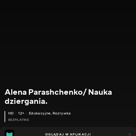
Alena Parashchenko/ Nauka
dziergania.
HD
12+
Edukacyjne
,
Rozrywka
BEZPŁATNIE
21
14
OGLĄDAJ W APLIKACJI