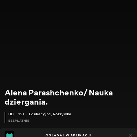
Alena Parashchenko/ Nauka
dziergania.
HD
12+
Edukacyjne
,
Rozrywka
BEZPŁATNIE
21
14
OGLĄDAJ W APLIKACJI