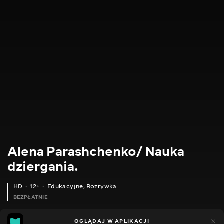
Alena Parashchenko/ Nauka
dziergania.
HD
12+
Edukacyjne
,
Rozrywka
BEZPŁATNIE
21
14
OGLĄDAJ W APLIKACJI