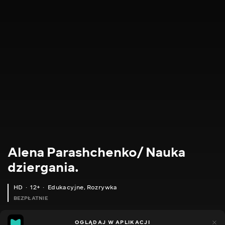
Alena Parashchenko/ Nauka
dziergania.
HD
12+
Edukacyjne
,
Rozrywka
BEZPŁATNIE
21
14
OGLĄDAJ W APLIKACJI