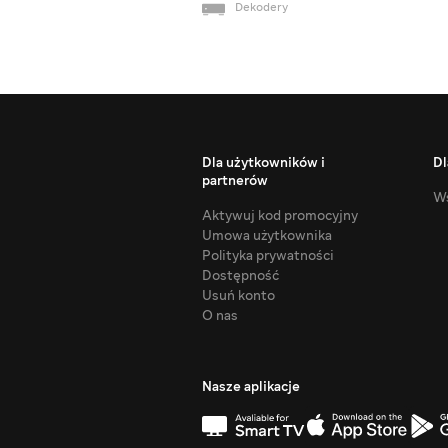
Dekodery
Dla użytkowników i
Dl
partnerów
Ws
Aktywuj kod promocyjny
Umowa użytkownika
Polityka prywatności
Dostępność
Usuń konto
O nas
Nasze aplikacje