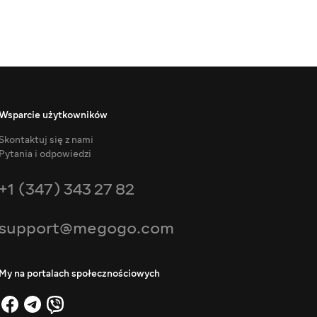
Wsparcie użytkowników
Skontaktuj się z nami
Pytania i odpowiedzi
+1 (347) 343 27 82
support@megogo.com
My na portalach społecznościowych