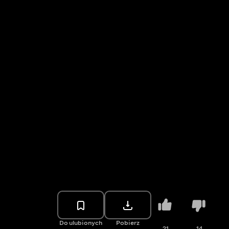
Do ulubionych
Pobierz
21
14