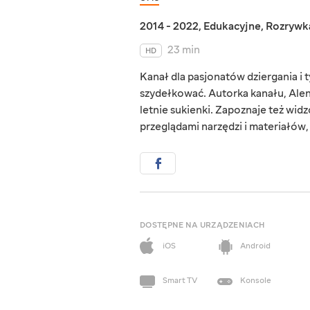
2014 - 2022
,
Edukacyjne
,
Rozrywk
23 min
HD
Kanał dla pasjonatów dziergania i t
szydełkować. Autorka kanału, Alena 
letnie sukienki. Zapoznaje też wid
przeglądami narzędzi i materiałów,
DOSTĘPNE NA URZĄDZENIACH
iOS
Android
Smart TV
Konsole