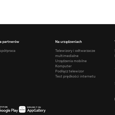
a partnerów
Na urządzeniach
półpraca
Telewizory i odtwarzacze
multimedialne
Urządzenia mobilne
Komputer
Podłącz telewizor
Test prędkości internetu