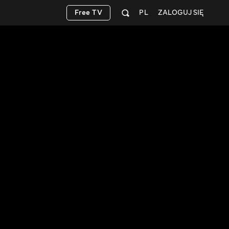
Free TV
PL
ZALOGUJ SIĘ