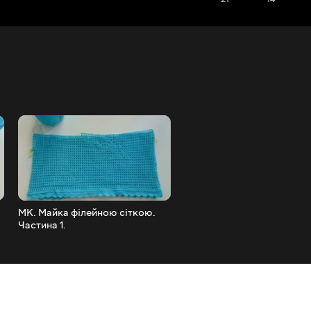
МК. Майка філейною сіткою.
TAG "ВСЯ ПРАВДА ПРО М
Частина 1.
КАНАЛ".