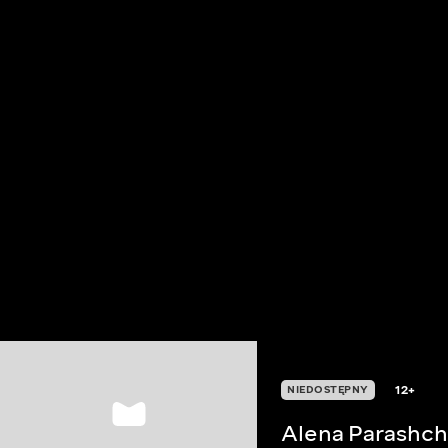
12+
NIEDOSTĘPNY
Alena Parashch