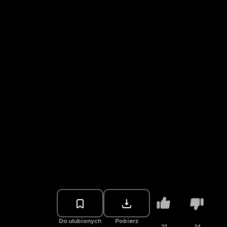
Do ulubionych
Pobierz
21
14