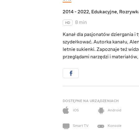
2014 - 2022
,
Edukacyjne
,
Rozrywk
8 min
HD
Kanał dla pasjonatów dziergania i t
szydełkować. Autorka kanału, Alena 
letnie sukienki. Zapoznaje też wid
przeglądami narzędzi i materiałów,
DOSTĘPNE NA URZĄDZENIACH
iOS
Android
Smart TV
Konsole