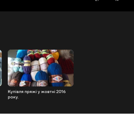
Купівля пряжі у жовтні 2016
Готові роботи та один про
року.
Плед зв'язаний.