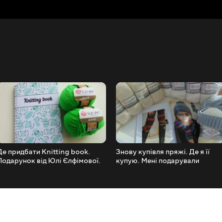
Де придбати Knitting book.
Знову купівля пряжі. Де я її
Подарунок від Юлі Єлфімової.
купую. Мені подарували
каталог квітів АЛІЗЕ. Огляд.