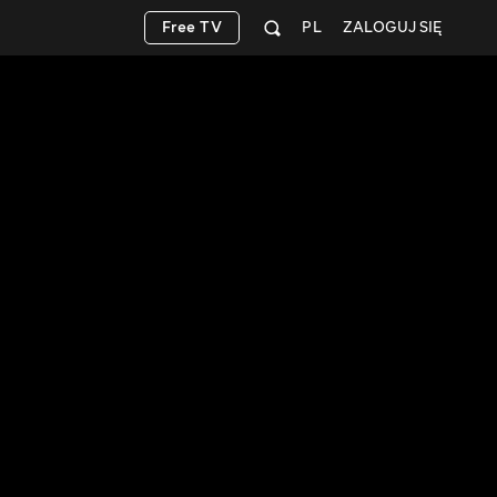
Free TV
PL
ZALOGUJ SIĘ