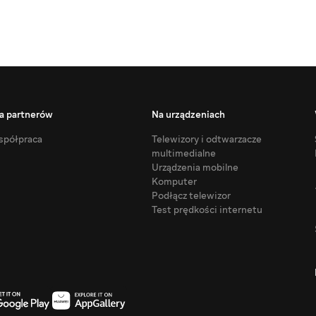
a partnerów
Na urządzeniach
półpraca
Telewizory i odtwarzacze
multimedialne
Urządzenia mobilne
Komputer
Podłącz telewizor
Test prędkości internetu