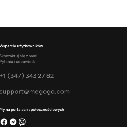
Wsparcie użytkowników
Skontaktuj się z nami
Pytania i odpowiedzi
+1 (347) 343 27 82
support@megogo.com
My na portalach społecznościowych