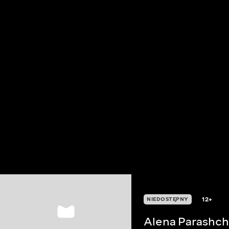
12+
NIEDOSTĘPNY
Alena Parashch