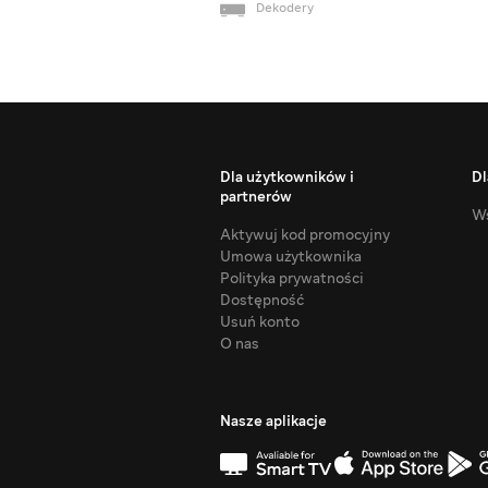
Dekodery
Dla użytkowników i
Dl
partnerów
Ws
Aktywuj kod promocyjny
Umowa użytkownika
Polityka prywatności
Dostępność
Usuń konto
O nas
Nasze aplikacje