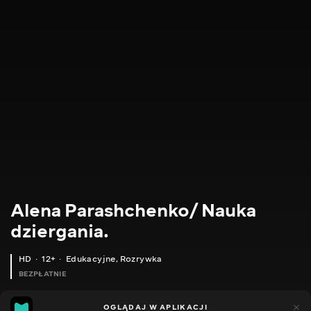
Alena Parashchenko/ Nauka
dziergania.
HD
12+
Edukacyjne
,
Rozrywka
BEZPŁATNIE
21
14
OGLĄDAJ W APLIKACJI