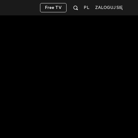
Free TV
PL
ZALOGUJ SIĘ