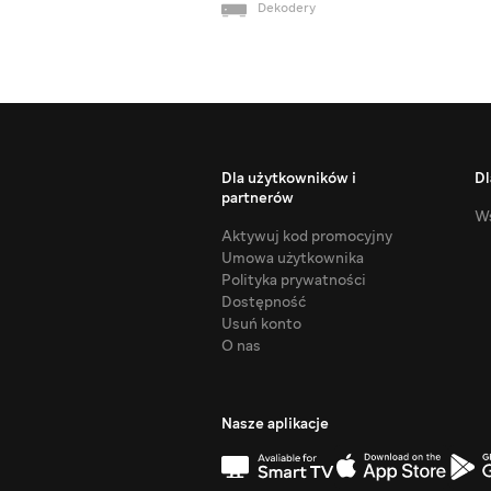
Dekodery
Dla użytkowników i
Dl
partnerów
Ws
Aktywuj kod promocyjny
Umowa użytkownika
Polityka prywatności
Dostępność
Usuń konto
O nas
Nasze aplikacje