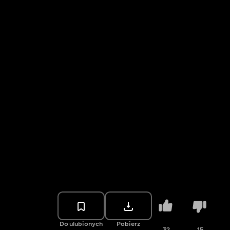
Do ulubionych
Pobierz
32
15