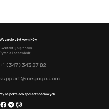
Wsparcie użytkowników
Skontaktuj się z nami
Pytania i odpowiedzi
+1 (347) 343 27 82
support@megogo.com
My na portalach społecznościowych