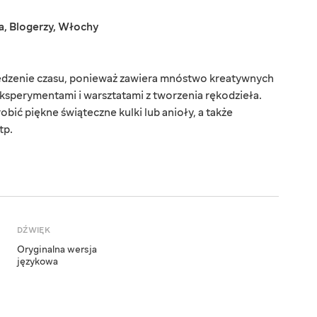
a
,
Blogerzy
,
Włochy
pędzenie czasu, ponieważ zawiera mnóstwo kreatywnych
ksperymentami i warsztatami z tworzenia rękodzieła.
obić piękne świąteczne kulki lub anioły, a także
tp.
DŹWIĘK
Oryginalna wersja
językowa