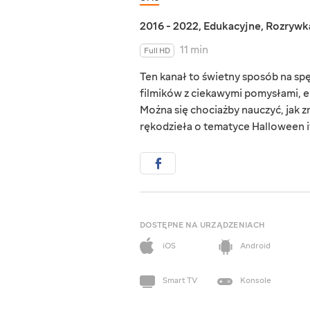
2016 - 2022
,
Edukacyjne
,
Rozrywk
11 min
Full HD
Ten kanał to świetny sposób na s
filmików z ciekawymi pomysłami, e
Można się chociażby nauczyć, jak zr
rękodzieła o tematyce Halloween i
DOSTĘPNE NA URZĄDZENIACH
iOS
Android
Smart TV
Konsole