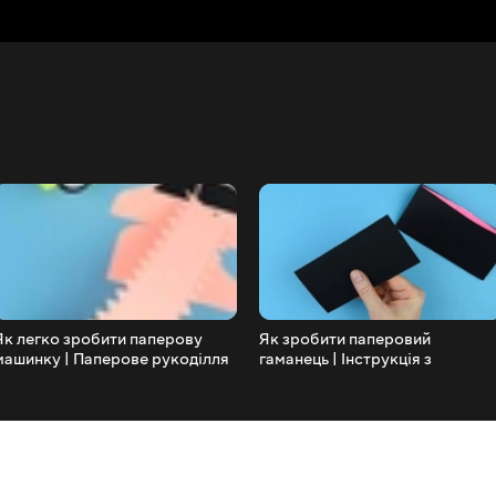
Як легко зробити паперову
Як зробити паперовий
машинку | Паперове рукоділля
гаманець | Інструкція з
своїми руками #Shorts
виготовлення паперового
гаманця своїми руками |
Паперове мистецтво