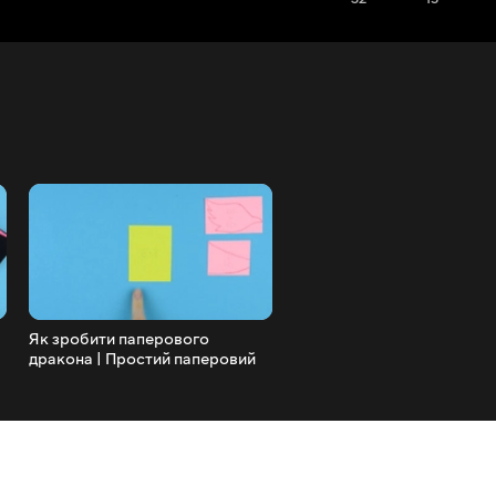
Як зробити паперового
Як зробити паперову
дракона | Простий паперовий
подарункову коробку | DI
виріб | Інструкція з
Kawaii Paper Box #Shorts
виготовлення паперового
дракона