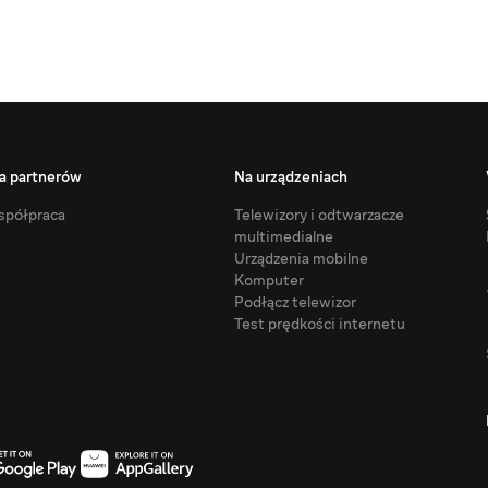
a partnerów
Na urządzeniach
półpraca
Telewizory i odtwarzacze
multimedialne
Urządzenia mobilne
Komputer
Podłącz telewizor
Test prędkości internetu