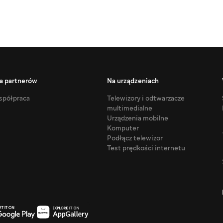
a partnerów
Na urządzeniach
półpraca
Telewizory i odtwarzacze
multimedialne
Urządzenia mobilne
Komputer
Podłącz telewizor
Test prędkości internetu