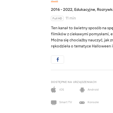
2016 - 2022
,
Edukacyjne
,
Rozrywk
11 min
Full HD
Ten kanał to świetny sposób na s
filmików z ciekawymi pomysłami, e
Można się chociażby nauczyć, jak zr
rękodzieła o tematyce Halloween i
DOSTĘPNE NA URZĄDZENIACH
iOS
Android
Smart TV
Konsole