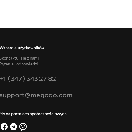
Wsparcie użytkowników
Skontaktuj się z nami
Pytania i odpowiedzi
+1 (347) 343 27 82
support@megogo.com
My na portalach społecznościowych