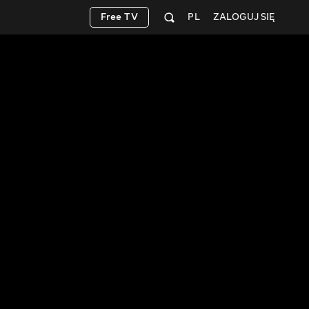
Free TV
PL
ZALOGUJ SIĘ