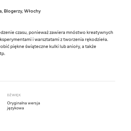
a
,
Blogerzy
,
Włochy
pędzenie czasu, ponieważ zawiera mnóstwo kreatywnych
ksperymentami i warsztatami z tworzenia rękodzieła.
obić piękne świąteczne kulki lub anioły, a także
tp.
DŹWIĘK
Oryginalna wersja
językowa