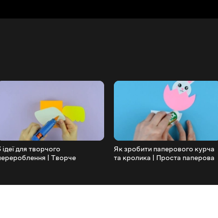
3 ідеї для творчого
Як зробити паперового курча
перероблення | Творче
та кролика | Проста паперова
перероблення своїми руками
іграшка до Великодня, яку
можна зробити самостійно