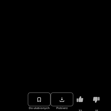
Do ulubionych
Pobierz
32
15