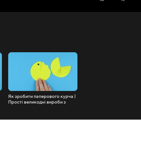
Як зробити паперового курча |
3 ідеї для шкільних виробі
Прості великодні вироби з
своїми руками | Прості шк
паперу своїми руками
приладдя