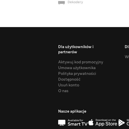
Dekodery
Dla użytkowników i
Dl
partnerów
Ws
Aktywuj kod promocyjny
Umowa użytkownika
Polityka prywatności
Dostępność
Usuń konto
O nas
Nasze aplikacje