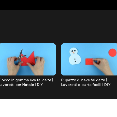
Fiocco in gomma eva fai da te |
Pupazzo di neve fai da te |
Lavoretti per Natale | DIY
Lavoretti di carta facili | DIY
Christmas Crafts
Papercraft