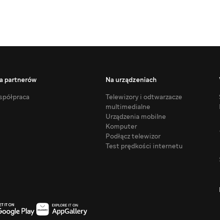
a partnerów
Na urządzeniach
półpraca
Telewizory i odtwarzacze
multimedialne
Urządzenia mobilne
Komputer
Podłącz telewizor
Test prędkości internetu