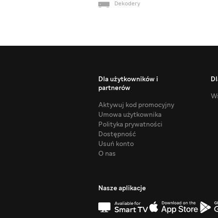
Dekodery
Dla użytkowników i
Dl
partnerów
Ws
Aktywuj kod promocyjny
Umowa użytkownika
Polityka prywatności
Dostępność
Usuń konto
O nas
Nasze aplikacje