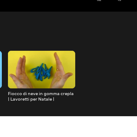
Fiocco di neve in gomma crepla
Albero di Natale in gomma 
| Lavoretti per Natale |
Lavoretti per Natale fai da 
Christmas craft
DIY Craft