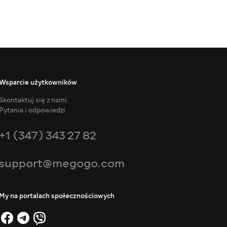
Wsparcie użytkowników
Skontaktuj się z nami
Pytania i odpowiedzi
+1 (347) 343 27 82
support@megogo.com
My na portalach społecznościowych