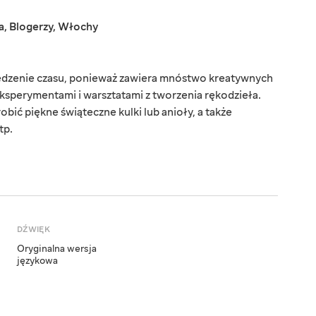
a
,
Blogerzy
,
Włochy
pędzenie czasu, ponieważ zawiera mnóstwo kreatywnych
ksperymentami i warsztatami z tworzenia rękodzieła.
obić piękne świąteczne kulki lub anioły, a także
tp.
DŹWIĘK
Oryginalna wersja
językowa