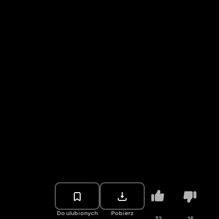
Do ulubionych
Pobierz
32
15