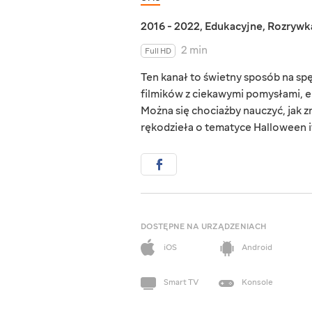
2016 - 2022
,
Edukacyjne
,
Rozrywk
2 min
Full HD
Ten kanał to świetny sposób na s
filmików z ciekawymi pomysłami, e
Można się chociażby nauczyć, jak zr
rękodzieła o tematyce Halloween i
DOSTĘPNE NA URZĄDZENIACH
iOS
Android
Smart TV
Konsole