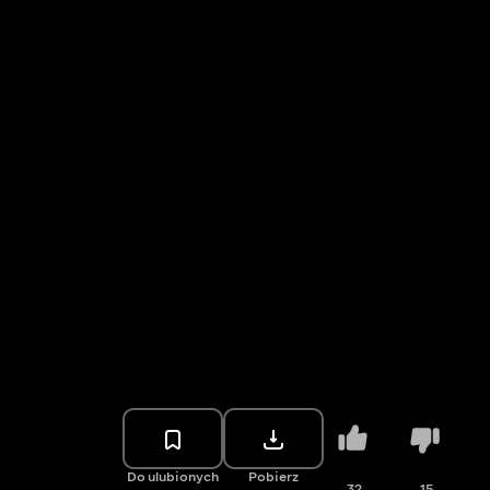
Do ulubionych
Pobierz
32
15