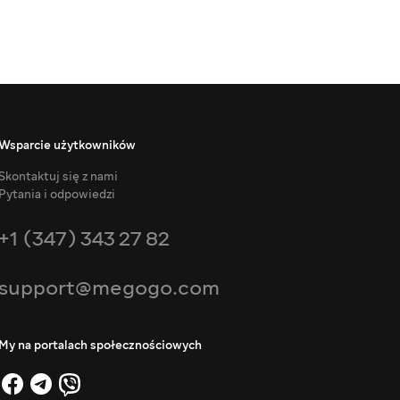
Wsparcie użytkowników
Skontaktuj się z nami
Pytania i odpowiedzi
+1 (347) 343 27 82
support@megogo.com
My na portalach społecznościowych