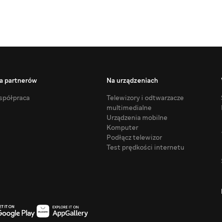
a partnerów
Na urządzeniach
półpraca
Telewizory i odtwarzacze
multimedialne
Urządzenia mobilne
Komputer
Podłącz telewizor
Test prędkości internetu