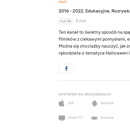
2016 - 2022
,
Edukacyjne
,
Rozrywk
3 min
Full HD
Ten kanał to świetny sposób na s
filmików z ciekawymi pomysłami, e
Można się chociażby nauczyć, jak zr
rękodzieła o tematyce Halloween i
DOSTĘPNE NA URZĄDZENIACH
iOS
Android
Smart TV
Konsole