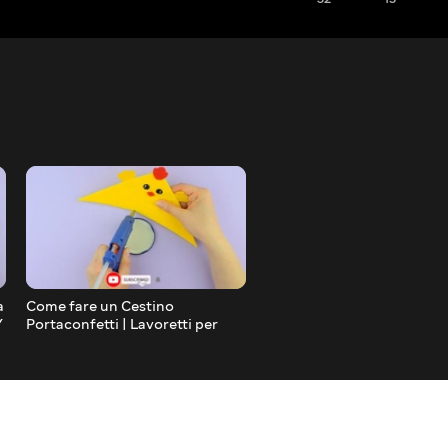
a
Come fare un Cestino
Come fare Sacchetto di Ca
Y
Portaconfetti | Lavoretti per
fai da te | Lavoretti per Pa
Pasqua fai da te | DIY easter
DIY Paper craft
craft ideas