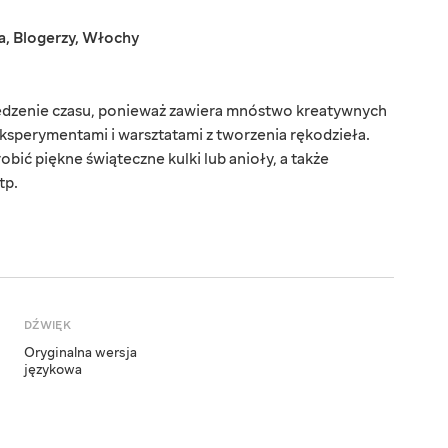
a
,
Blogerzy
,
Włochy
pędzenie czasu, ponieważ zawiera mnóstwo kreatywnych
ksperymentami i warsztatami z tworzenia rękodzieła.
obić piękne świąteczne kulki lub anioły, a także
tp.
DŹWIĘK
Oryginalna wersja
językowa