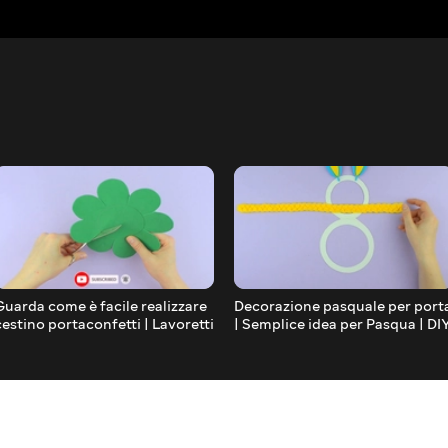
Guarda come è facile realizzare
Decorazione pasquale per port
cestino portaconfetti | Lavoretti
| Semplice idea per Pasqua | DI
per Pasqua fai da te
Easter craft ideas