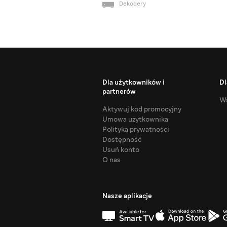
Dekodery
Dla użytkowników i
Dl
partnerów
Ws
Aktywuj kod promocyjny
Umowa użytkownika
Polityka prywatności
Dostępność
Usuń konto
O nas
Nasze aplikacje