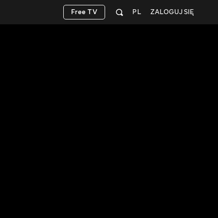
Free TV
PL
ZALOGUJ SIĘ