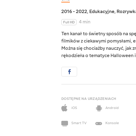
2016 - 2022
,
Edukacyjne
,
Rozrywk
4 min
Full HD
Ten kanał to świetny sposób na s
filmików z ciekawymi pomysłami, e
Można się chociażby nauczyć, jak zr
rękodzieła o tematyce Halloween i
DOSTĘPNE NA URZĄDZENIACH
iOS
Android
Smart TV
Konsole