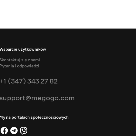
Wsparcie użytkowników
Skontaktuj się z nami
Pytania i odpowiedzi
+1 (347) 343 27 82
support@megogo.com
My na portalach społecznościowych