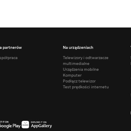
a partnerów
Na urządzeniach
półpraca
Telewizory i odtwarzacze
multimedialne
Urządzenia mobilne
Komputer
Podłącz telewizor
Test prędkości internetu