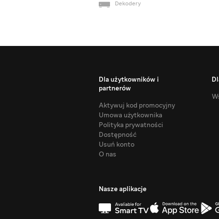
Dekodery
Dla użytkowników i
Dl
partnerów
Ws
Aktywuj kod promocyjny
Umowa użytkownika
Polityka prywatności
Dostępność
Usuń konto
O nas
Nasze aplikacje