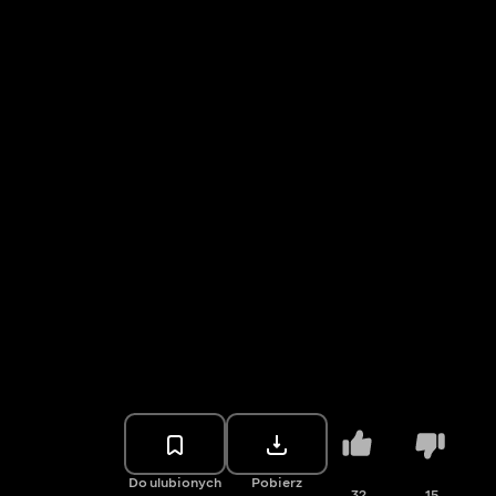
Do ulubionych
Pobierz
32
15