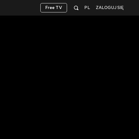
Free TV
PL
ZALOGUJ SIĘ