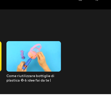
Come riutilizzare bottiglie di
CIBO DI CARTA FAI DA TE |
plastica ♻️ 6 idee fai da te |
IDEE CREATIVE
Riciclo creativo