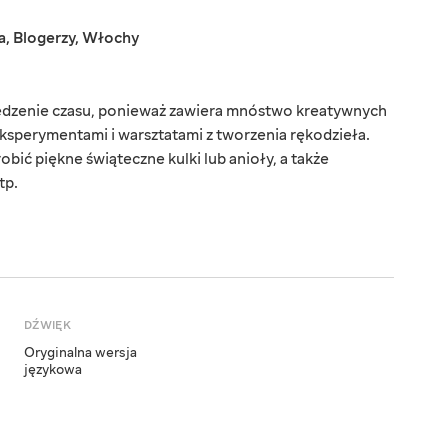
a
,
Blogerzy
,
Włochy
pędzenie czasu, ponieważ zawiera mnóstwo kreatywnych
ksperymentami i warsztatami z tworzenia rękodzieła.
obić piękne świąteczne kulki lub anioły, a także
tp.
DŹWIĘK
Oryginalna wersja
językowa