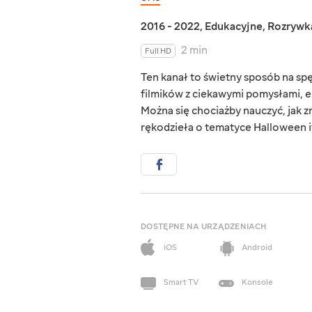
2016 - 2022
,
Edukacyjne
,
Rozrywk
2 min
Full HD
Ten kanał to świetny sposób na s
filmików z ciekawymi pomysłami, e
Można się chociażby nauczyć, jak zr
rękodzieła o tematyce Halloween i
DOSTĘPNE NA URZĄDZENIACH
iOS
Android
Smart TV
Konsole