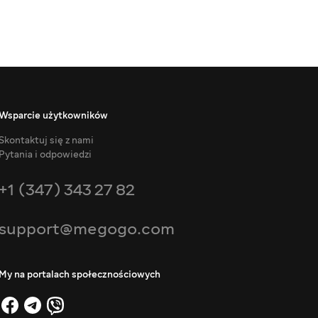
Wsparcie użytkowników
Skontaktuj się z nami
Pytania i odpowiedzi
+1 (347) 343 27 82
support@megogo.com
My na portalach społecznościowych