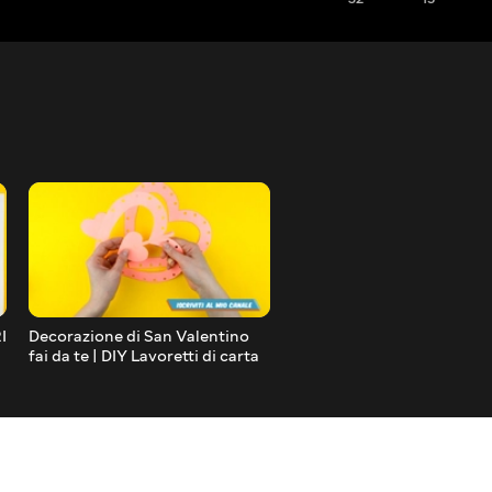
I
Decorazione di San Valentino
Astuccio di cartone fai da 
fai da te | DIY Lavoretti di carta
| DIY Ritorno a Scuola