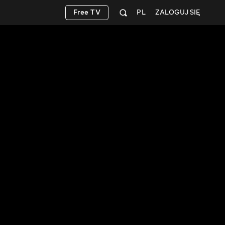
Free TV
PL
ZALOGUJ SIĘ