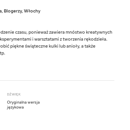
a
,
Blogerzy
,
Włochy
pędzenie czasu, ponieważ zawiera mnóstwo kreatywnych
ksperymentami i warsztatami z tworzenia rękodzieła.
obić piękne świąteczne kulki lub anioły, a także
tp.
DŹWIĘK
Oryginalna wersja
językowa