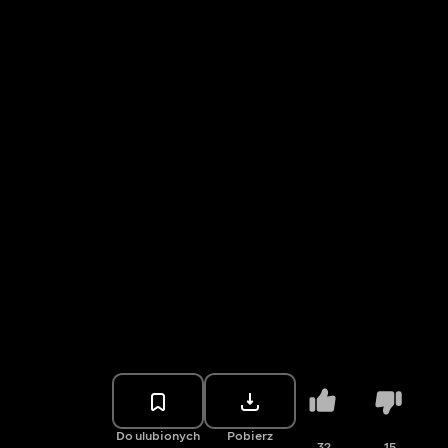
Do ulubionych
Pobierz
32
15