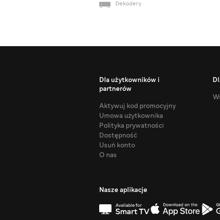
Dekodery
Dla użytkowników i
Dl
partnerów
Ws
Aktywuj kod promocyjny
Umowa użytkownika
Polityka prywatności
Dostępność
Usuń konto
O nas
Nasze aplikacje