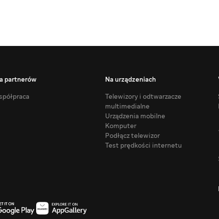
a partnerów
Na urządzeniach
półpraca
Telewizory i odtwarzacze
multimedialne
Urządzenia mobilne
Komputer
Podłącz telewizor
Test prędkości internetu