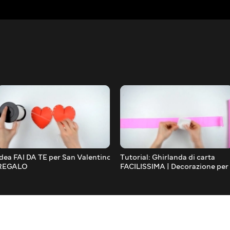
Idea FAI DA TE per San Valentino |
Tutorial: Ghirlanda di carta
REGALO
FACILISSIMA | Decorazione per
dell&amp;amp;amp;amp;#39;ultimo
feste
minuto