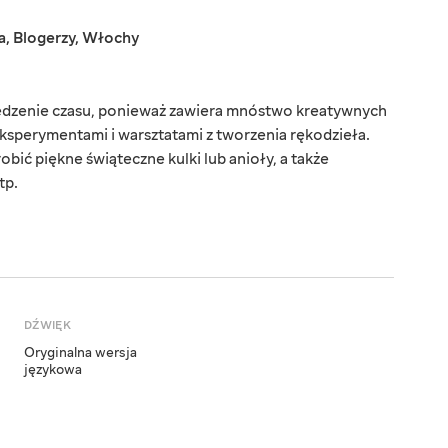
a
,
Blogerzy
,
Włochy
pędzenie czasu, ponieważ zawiera mnóstwo kreatywnych
ksperymentami i warsztatami z tworzenia rękodzieła.
obić piękne świąteczne kulki lub anioły, a także
tp.
DŹWIĘK
Oryginalna wersja
językowa