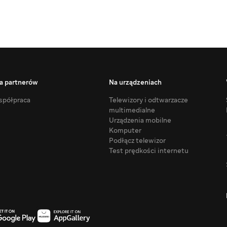
a partnerów
Na urządzeniach
półpraca
Telewizory i odtwarzacze
multimedialne
Urządzenia mobilne
Komputer
Podłącz telewizor
Test prędkości internetu