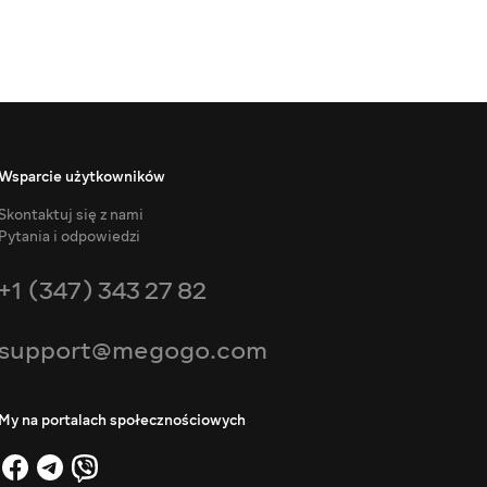
Wsparcie użytkowników
Skontaktuj się z nami
Pytania i odpowiedzi
+1 (347) 343 27 82
support@megogo.com
My na portalach społecznościowych