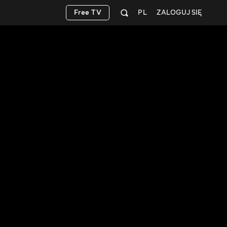
Free TV
PL
ZALOGUJ SIĘ