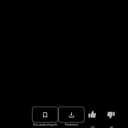
Do ulubionych
Pobierz
32
15