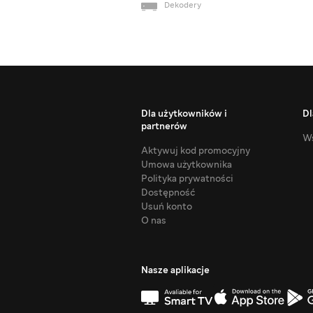
Dekodery
Dla użytkowników i
Dl
partnerów
Ws
Aktywuj kod promocyjny
Umowa użytkownika
Polityka prywatności
Dostępność
Usuń konto
O nas
Nasze aplikacje