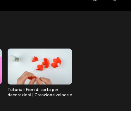
Tutorial: Fiori di carta per
DIY Cuore di Carta | Idee Fai da
decorazioni | Creazione veloce e
te per San Valentino
spettacolare