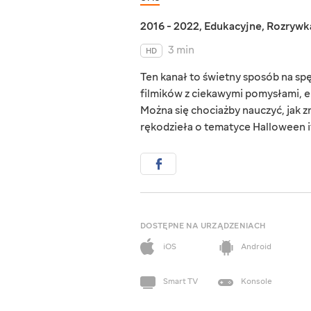
2016 - 2022
,
Edukacyjne
,
Rozrywk
3 min
HD
Ten kanał to świetny sposób na s
filmików z ciekawymi pomysłami, e
Można się chociażby nauczyć, jak zr
rękodzieła o tematyce Halloween i
DOSTĘPNE NA URZĄDZENIACH
iOS
Android
Smart TV
Konsole