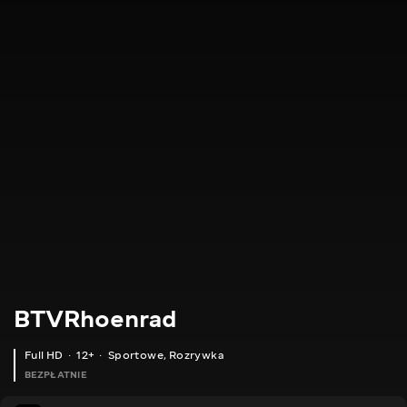
BTVRhoenrad
Full HD
12+
Sportowe
,
Rozrywka
BEZPŁATNIE