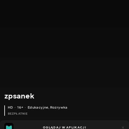
zpsanek
HD
16+
Edukacyjne
,
Rozrywka
BEZPŁATNIE
7
6
OGLĄDAJ W APLIKACJI