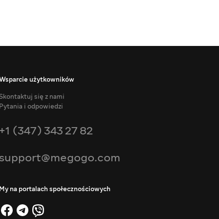
Wsparcie użytkowników
Skontaktuj się z nami
Pytania i odpowiedzi
+1 (347) 343 27 82
support@megogo.com
My na portalach społecznościowych