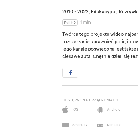
2010 - 2022
,
Edukacyjne
,
Rozrywk
1 min
Full HD
Twórca tego projektu wideo najbard
rozszerzanie uprawnień policji, now
jego kanale poświęcona jest także
ciekawe auta. Chętnie dzieli się tes
DOSTĘPNE NA URZĄDZENIACH
iOS
Android
Smart TV
Konsole