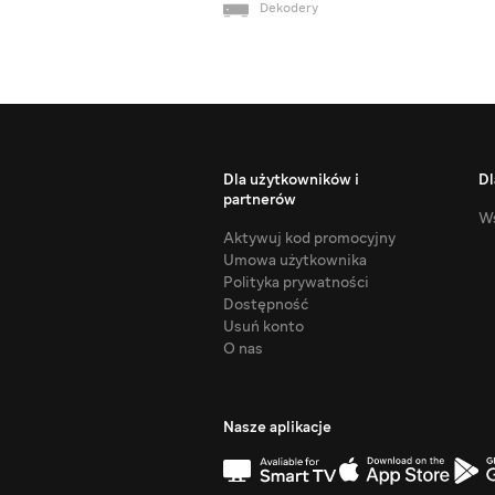
Dekodery
Dla użytkowników i
Dl
partnerów
Ws
Aktywuj kod promocyjny
Umowa użytkownika
Polityka prywatności
Dostępność
Usuń konto
O nas
Nasze aplikacje