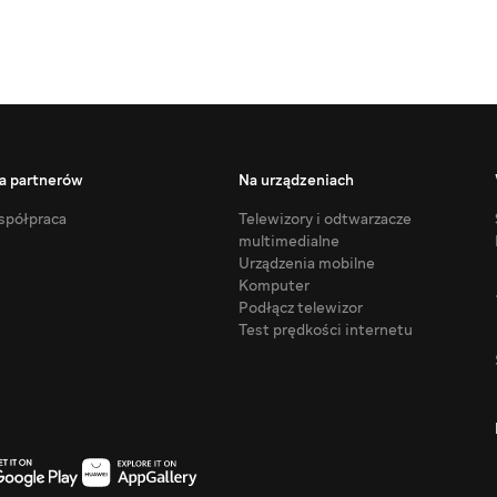
a partnerów
Na urządzeniach
półpraca
Telewizory i odtwarzacze
multimedialne
Urządzenia mobilne
Komputer
Podłącz telewizor
Test prędkości internetu