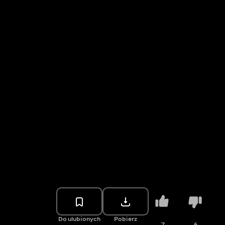
Do ulubionych
Pobierz
7
6