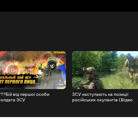
???Бій від першої особи
ЗСУ наступають на позиції
солдата ЗСУ
російських окупантів (Відео
бою)