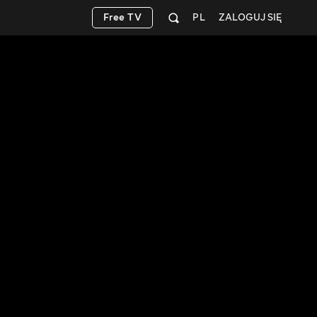
Free TV
PL
ZALOGUJ SIĘ