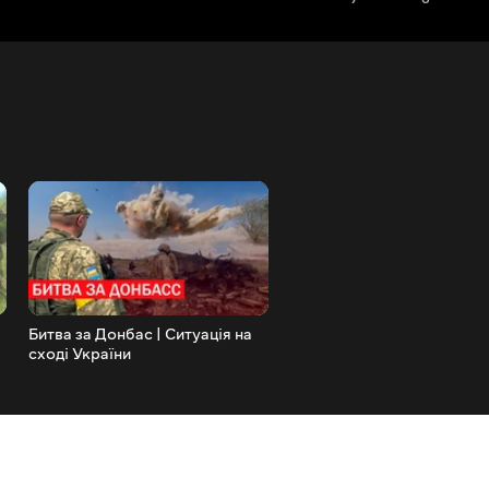
Битва за Донбас | Ситуація на
Евакуація наших військови
сході України
«Азовсталі»