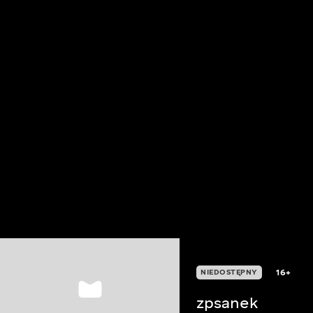
16+
NIEDOSTĘPNY
zpsanek