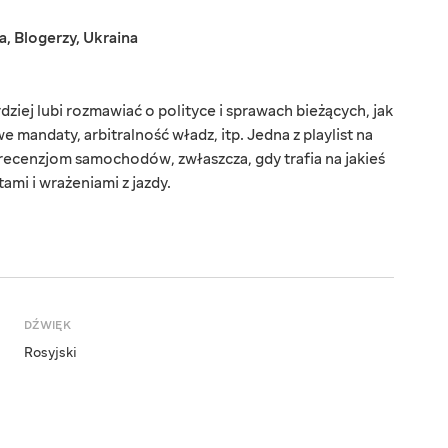
a
,
Blogerzy
,
Ukraina
ziej lubi rozmawiać o polityce i sprawach bieżących, jak
e mandaty, arbitralność władz, itp. Jedna z playlist na
 recenzjom samochodów, zwłaszcza, gdy trafia na jakieś
tami i wrażeniami z jazdy.
DŹWIĘK
Rosyjski