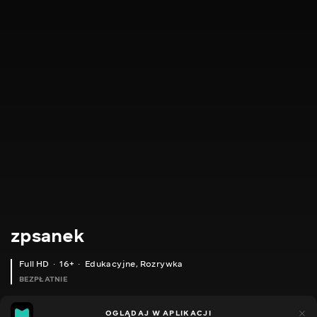
zpsanek
Full HD
16+
Edukacyjne
,
Rozrywka
BEZPŁATNIE
7
6
OGLĄDAJ W APLIKACJI