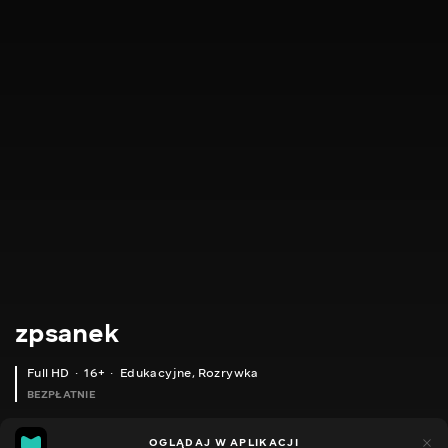
zpsanek
Full HD
16+
Edukacyjne
,
Rozrywka
BEZPŁATNIE
7
6
OGLĄDAJ W APLIKACJI