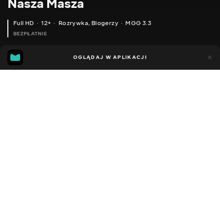
Nasza Masza
Full HD
12+
Rozrywka
,
Blogerzy
MGG 3.3
BEZPŁATNIE
MGG
62
30
OGLĄDAJ W APLIKACJI
3.3
Dodano do ulubionych
UDOSTĘPNIJ
Sezon 1
Facebook
Kopiuj link
МОЯ КОСМЕТИКА / ЩО СТАЛОСЯ З ГУБАМИ? ? МОЯ МАМА КРАДЕ КОСМЕТИКУ ? / НАША МАША
МОЇ ПОДАРУНКИ НА НОВИЙ РІК / ОЧІКУВАННЯ VS РЕАЛЬНІСТЬ / ЩО МИ ЗНАЙШЛИ ПІД ЯЛИНКОЮ / НАША МАША
2016 - 2022
,
Ukraina
Rozrywka
,
Blogerzy
DŹWIĘK
Rosyjski