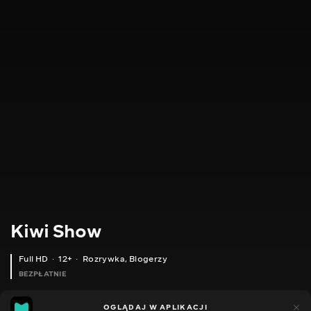
Kiwi Show
Full HD
12+
Rozrywka
,
Blogerzy
BEZPŁATNIE
46
8
OGLĄDAJ W APLIKACJI