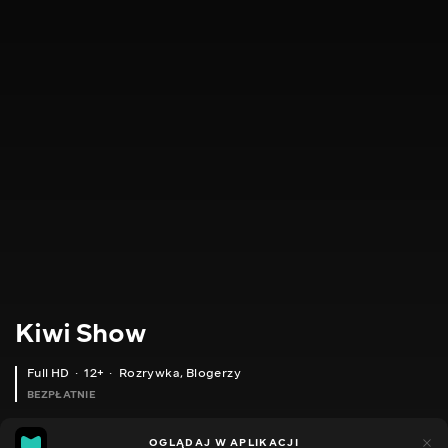
Kiwi Show
Full HD
12+
Rozrywka
,
Blogerzy
BEZPŁATNIE
46
8
OGLĄDAJ W APLIKACJI