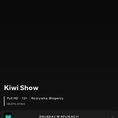
Kiwi Show
Full HD
12+
Rozrywka
,
Blogerzy
BEZPŁATNIE
46
8
OGLĄDAJ W APLIKACJI