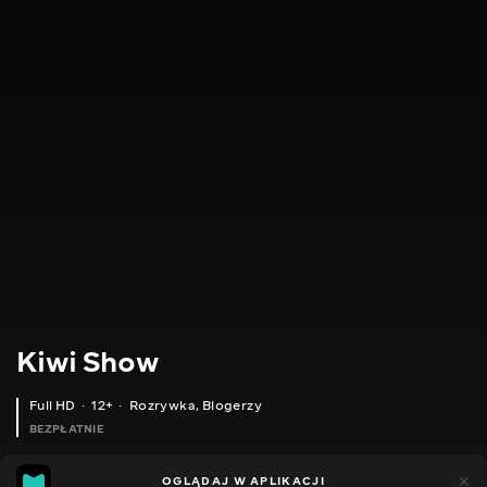
Kiwi Show
Full HD
12+
Rozrywka
,
Blogerzy
BEZPŁATNIE
46
8
OGLĄDAJ W APLIKACJI