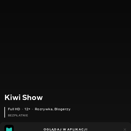
Kiwi Show
Full HD
12+
Rozrywka
,
Blogerzy
BEZPŁATNIE
46
8
OGLĄDAJ W APLIKACJI