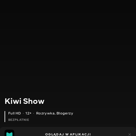
Kiwi Show
Full HD
12+
Rozrywka
,
Blogerzy
BEZPŁATNIE
46
8
OGLĄDAJ W APLIKACJI