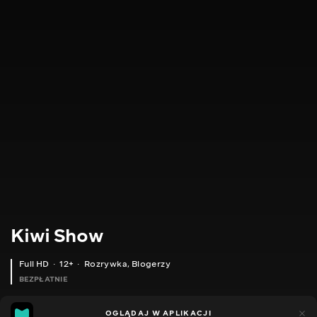
Kiwi Show
Full HD
12+
Rozrywka
,
Blogerzy
BEZPŁATNIE
46
8
OGLĄDAJ W APLIKACJI