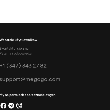
Wsparcie użytkowników
Skontaktuj się z nami
Pytania i odpowiedzi
+1 (347) 343 27 82
support@megogo.com
My na portalach społecznościowych