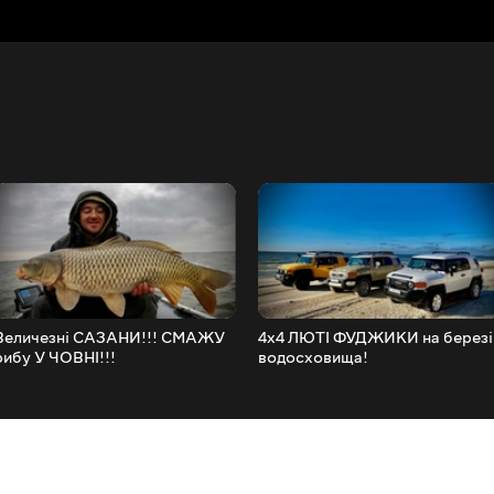
Величезні САЗАНИ!!! СМАЖУ
4x4 ЛЮТІ ФУДЖИКИ на березі
рибу У ЧОВНІ!!!
водосховища!