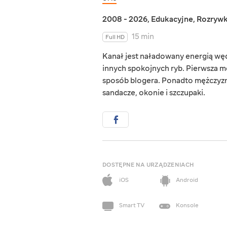
2008 - 2026
,
Edukacyjne
,
Rozryw
15 min
Full HD
Kanał jest naładowany energią wędk
innych spokojnych ryb. Pierwsza me
sposób blogera. Ponadto mężczyzna
sandacze, okonie i szczupaki.
DOSTĘPNE NA URZĄDZENIACH
iOS
Android
Smart TV
Konsole