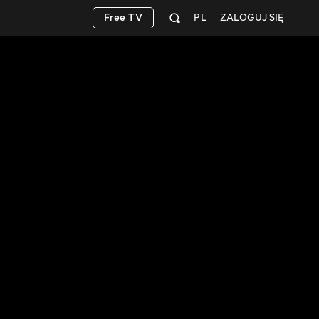
Free TV
PL
ZALOGUJ SIĘ