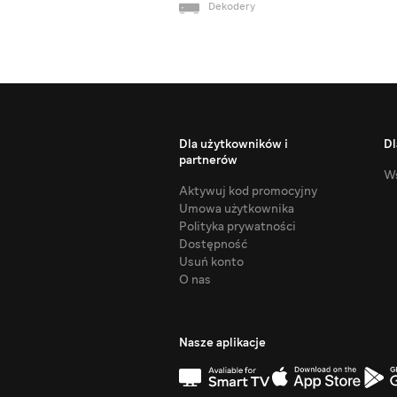
Dekodery
Dla użytkowników i
Dl
partnerów
Ws
Aktywuj kod promocyjny
Umowa użytkownika
Polityka prywatności
Dostępność
Usuń konto
O nas
Nasze aplikacje