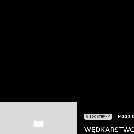
MGG
3.
NIEDOSTĘPNY
WĘDKARSTWO