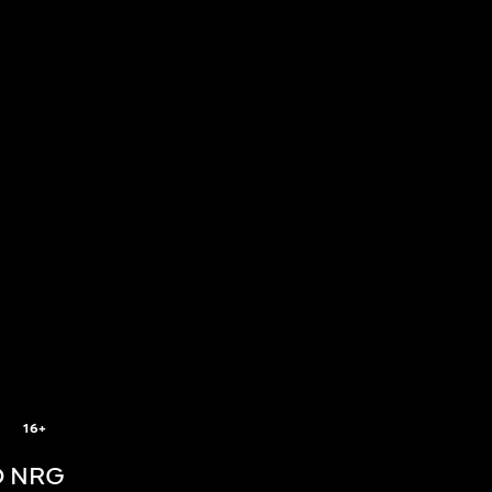
5
16+
 NRG