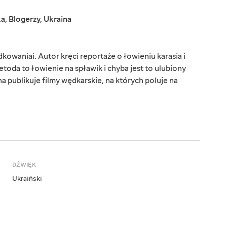
ka
,
Blogerzy
,
Ukraina
owaniai. Autor kręci reportaże o łowieniu karasia i
toda to łowienie na spławik i chyba jest to ulubiony
 publikuje filmy wędkarskie, na których poluje na
DŹWIĘK
Ukraiński