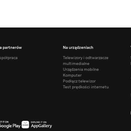
a partnerów
Na urządzeniach
półpraca
Telewizory i odtwarzacze
multimedialne
Urządzenia mobilne
Komputer
Podłącz telewizor
Test prędkości internetu