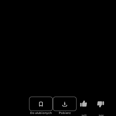
Do ulubionych
Pobierz
147
144