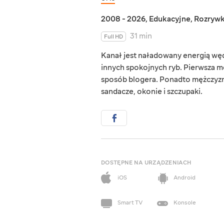
2008 - 2026
,
Edukacyjne
,
Rozryw
31 min
Full HD
Kanał jest naładowany energią wędk
innych spokojnych ryb. Pierwsza me
sposób blogera. Ponadto mężczyzna
sandacze, okonie i szczupaki.
DOSTĘPNE NA URZĄDZENIACH
iOS
Android
Smart TV
Konsole