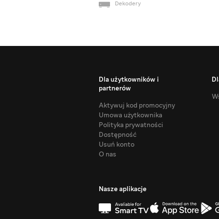
Dekodery
Dla użytkowników i
Dl
partnerów
Ws
Aktywuj kod promocyjny
Umowa użytkownika
Polityka prywatności
Dostępność
Usuń konto
O nas
Nasze aplikacje