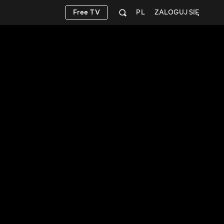
Free TV
PL
ZALOGUJ SIĘ