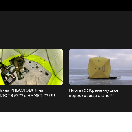
Нічна РИБОЛОВЛЯ на
Плотва!!! Кременчуцьке
ПЛОТВУ??? в НАМЕТІ???!!!
водосховище стало!!!