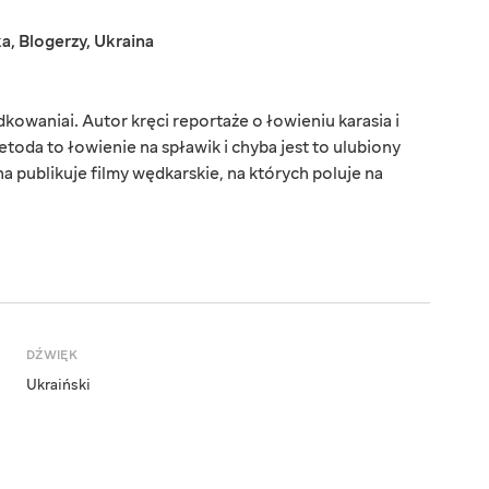
ka
,
Blogerzy
,
Ukraina
owaniai. Autor kręci reportaże o łowieniu karasia i
toda to łowienie na spławik i chyba jest to ulubiony
 publikuje filmy wędkarskie, na których poluje na
DŹWIĘK
Ukraiński