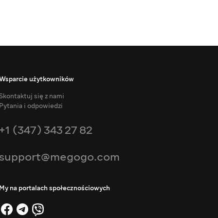
Wsparcie użytkowników
Skontaktuj się z nami
Pytania i odpowiedzi
+1 (347) 343 27 82
support@megogo.com
My na portalach społecznościowych