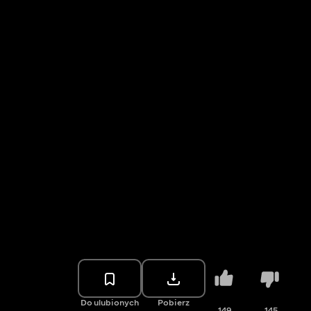
Do ulubionych
Pobierz
149
145