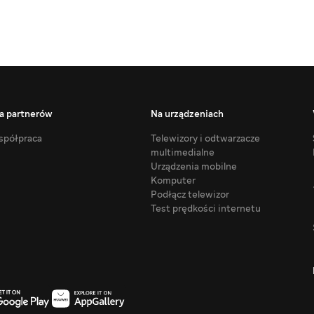
a partnerów
Na urządzeniach
półpraca
Telewizory i odtwarzacze
multimedialne
Urządzenia mobilne
Komputer
Podłącz telewizor
Test prędkości internetu