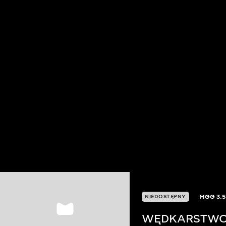
MGG
3.
NIEDOSTĘPNY
WĘDKARSTWO