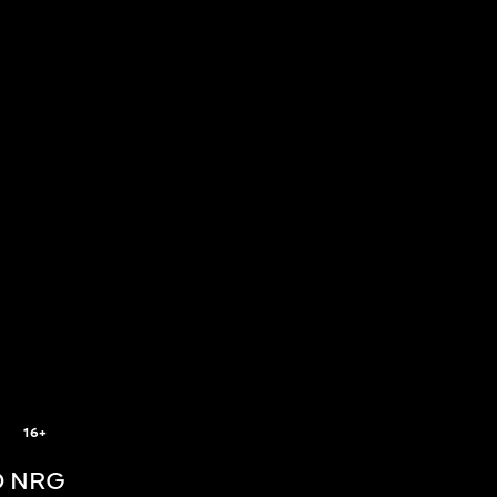
5
16+
 NRG