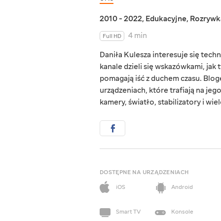
2010 - 2022
,
Edukacyjne
,
Rozrywk
4 min
Full HD
Daniła Kulesza interesuje się techn
kanale dzieli się wskazówkami, jak 
pomagają iść z duchem czasu. Blog
urządzeniach, które trafiają na jeg
kamery, światło, stabilizatory i wie
DOSTĘPNE NA URZĄDZENIACH
iOS
Android
Smart TV
Konsole