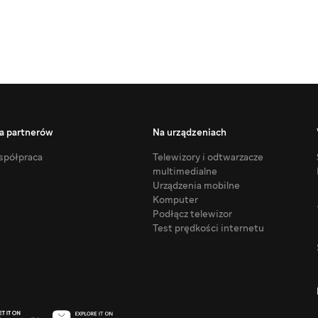
a partnerów
Na urządzeniach
półpraca
Telewizory i odtwarzacze
multimedialne
Urządzenia mobilne
Komputer
Podłącz telewizor
Test prędkości internetu