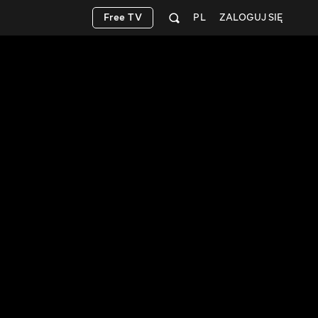
Free TV
PL
ZALOGUJ SIĘ