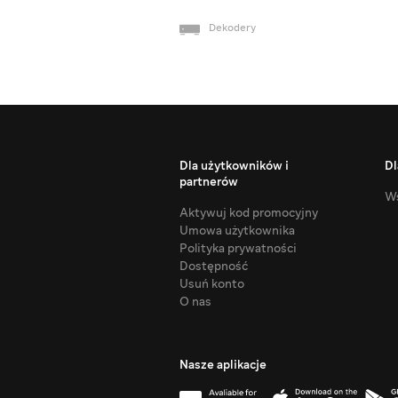
Dekodery
Dla użytkowników i
Dl
partnerów
Ws
Aktywuj kod promocyjny
Umowa użytkownika
Polityka prywatności
Dostępność
Usuń konto
O nas
Nasze aplikacje