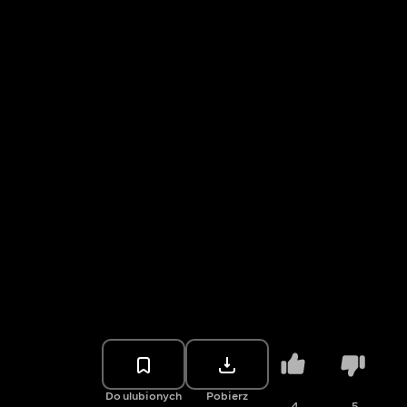
Do ulubionych
Pobierz
4
5